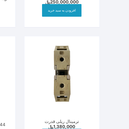
250,000,000
﷼
افزودن به سبد خرید
ترمینال ریلی قدرت
44
1,380,000
﷼