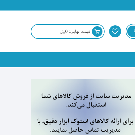
قیمت نهایی:
0
﷼