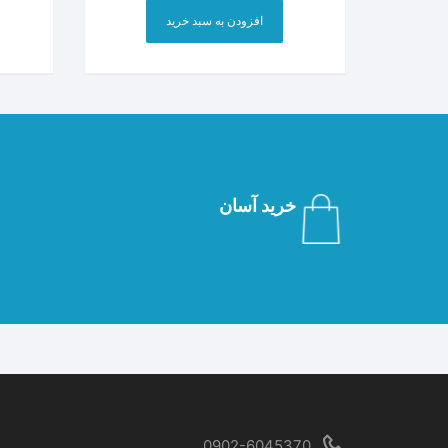
افزودن به سبد خرید
خرید آسان
0902-6045370