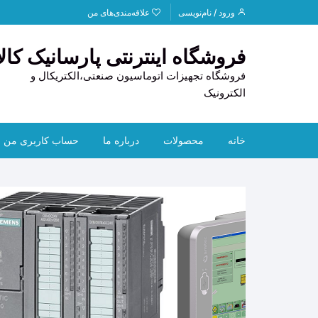
د
ورود / نام‌نویسی
علاقه‌مندی‌های من
دن
ز
فروشگاه اینترنتی پارسانیک کالا
حتوا
فروشگاه تجهیزات اتوماسیون صنعتی،الکتریکال و
الکترونیک
خانه
محصولات
درباره ما
حساب کاربری من
PLC
تماس با ما
HOFF
HMI
قوانین و مقررات
CAN
تجهیزات استوک
راهنمای خرید
ابزار دقیق
ترانس
لوازم خودرو
دیتا ل
سنسو