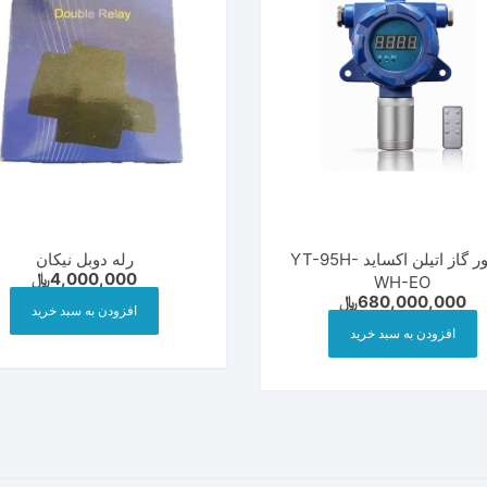
دتکتور گاز اتیلن اکساید YT-95H-
رله دوبل نیکان
4,000,000
﷼
WH-EO
680,000,000
﷼
افزودن به سبد خرید
افزودن به سبد خرید