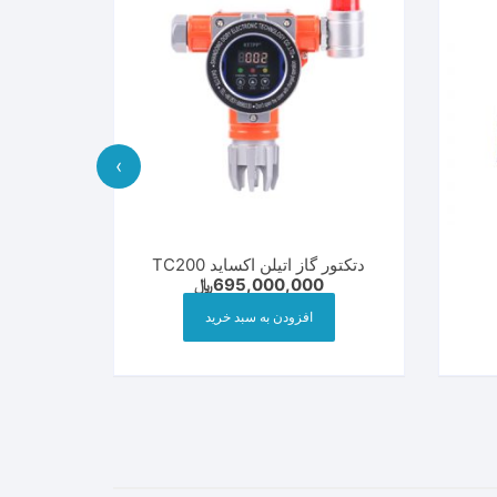
›
دتکتور گاز اتیلن اکساید TC200
695,000,000
﷼
سیم کوت
افزودن به سبد خرید