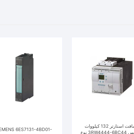
سافت استارتر 132 کیلووات
EMENS 6ES7131-4BD01-
زیمنس 3RW4444-6BC44 نوع