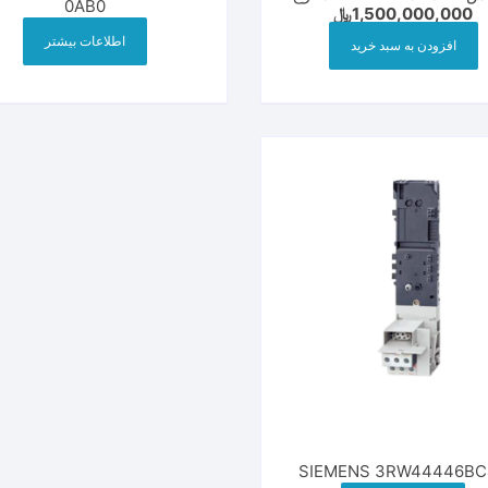
0AB0
1,500,000,000
﷼
دیجیتال
اطلاعات بیشتر
افزودن به سبد خرید
SIEMENS 3RW44446BC