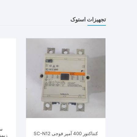
تجهیزات استوک
کنتاکتور 400 آمپر فوجی SC-N12