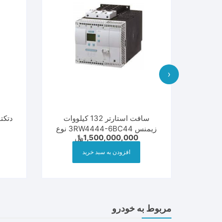
‹
ینچ لمسی Waveshare
سافت استارتر 132 کیلووات
زیمنس 3RW4444-6BC44 نوع
1,500,000,000
﷼
دیجیتال
افزودن به سبد خرید
مربوط به خودرو