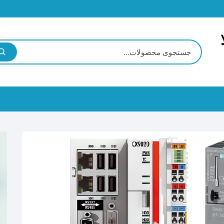
BECK
CPU
G
Coupler
I/O Module
میتر
ترانسمیتر فشار
اگر
ر اکسیژن
ترانسمیتر رطوبت