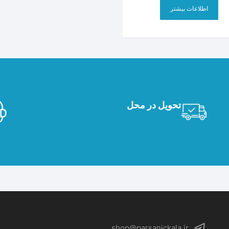
اطلاعات بیشتر
تحویل در محل
shop@parsanickala.ir