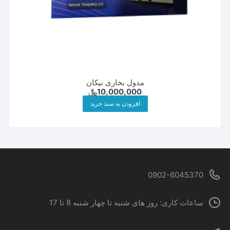
مدول بخاری نیکان
10,000,000
﷼
افزودن به سبد خرید
0902-6045370
ساعات کاری: روز های شنبه تا چهار شنبه 8 تا 17