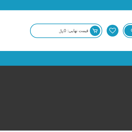
قیمت نهایی:
0
﷼