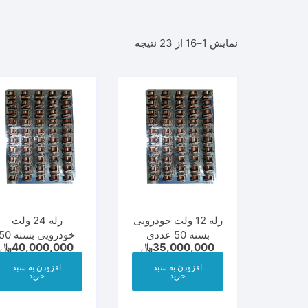
بردهای رزبری پای
سنسو
رله د
نمایش 1–16 از 23 نتیجه
نمایشگر
مدول 
دتکتور گاز
رله 12 و 24 ولت
رله 12 ولت خودرویی
رله 24 ولت
بسته 50 عددی
خودرویی بسته 0
35,000,000
﷼
40,000,000
﷼
عددی
افزودن به سبد
افزودن به سبد
خرید
خرید