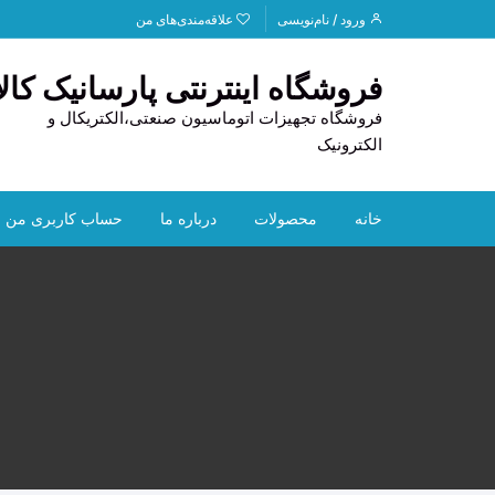
د
ورود / نام‌نویسی
علاقه‌مندی‌های من
دن
ز
فروشگاه اینترنتی پارسانیک کالا
حتوا
فروشگاه تجهیزات اتوماسیون صنعتی،الکتریکال و
الکترونیک
خانه
محصولات
درباره ما
حساب کاربری من
PLC
تماس با ما
HOFF
HMI
قوانین و مقررات
CAN
تجهیزات استوک
راهنمای خرید
ابزار دقیق
ترانس
لوازم خودرو
دیتا ل
سنسو