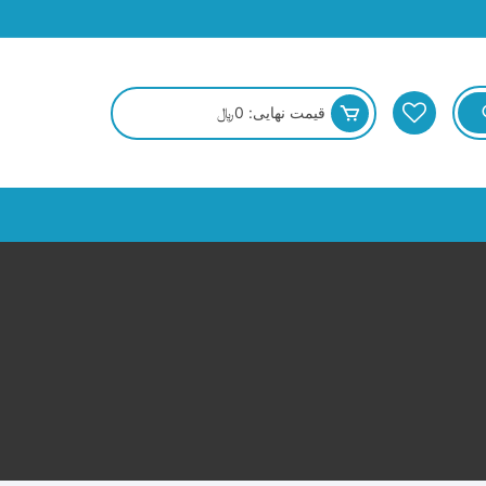
قیمت نهایی:
0
﷼