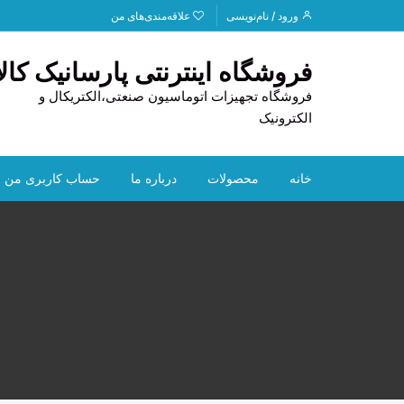
د
ورود / نام‌نویسی
علاقه‌مندی‌های من
دن
ز
فروشگاه اینترنتی پارسانیک کالا
حتوا
فروشگاه تجهیزات اتوماسیون صنعتی،الکتریکال و
الکترونیک
خانه
محصولات
درباره ما
حساب کاربری من
PLC
تماس با ما
HOFF
HMI
قوانین و مقررات
CAN
تجهیزات استوک
راهنمای خرید
ابزار دقیق
ترانس
لوازم خودرو
دیتا ل
سنسو