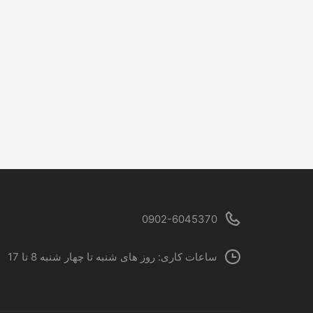
0902-6045370
ساعات کاری: روز های شنبه تا چهار شنبه 8 تا 17