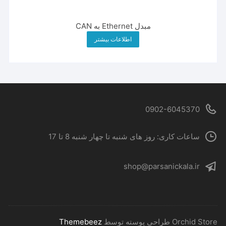
مبدل Ethernet به CAN
اطلاعات بیشتر
0902-6045370
ساعات کاری: روز های شنبه تا چهار شنبه 8 تا 17
shop@parsanickala.ir
‫Orchid Store طراحی پوسته توسط
Themebeez