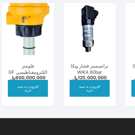
ا
ترانسمیتر فشار ویکا
فلومتر
WIKA 60bar
الکترومغناطیسی GF
125,000,000
﷼
600,000,000
﷼
سایز 5 تا 8 اینچ
افزودن به سبد
افزودن به سبد
خرید
خرید