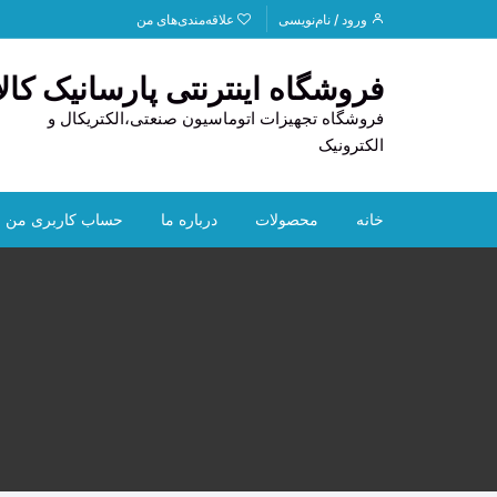
د
ورود / نام‌نویسی
علاقه‌مندی‌های من
دن
ز
فروشگاه اینترنتی پارسانیک کالا
حتوا
فروشگاه تجهیزات اتوماسیون صنعتی،الکتریکال و
الکترونیک
خانه
محصولات
درباره ما
حساب کاربری من
PLC
تماس با ما
HOFF
HMI
قوانین و مقررات
CAN
تجهیزات استوک
راهنمای خرید
ابزار دقیق
ترانس
لوازم خودرو
دیتا ل
سنسو