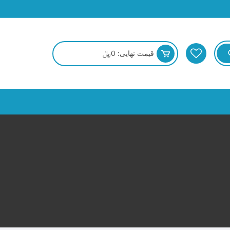
قیمت نهایی:
0
﷼