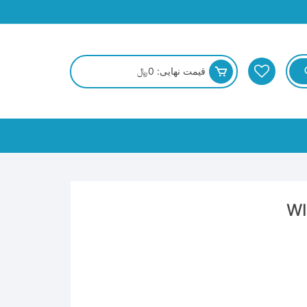
قیمت نهایی:
0
﷼