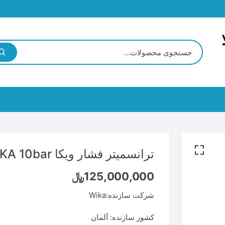
BECK
CPU
G
ترانسمیتر فشار ویکا WIKA 10bar
Coupler
125,000,000
﷼
شرکت سازنده:Wika
I/O Module
میتر
ترانسمیتر فشار
کشور سازنده: آلمان
اگر
ر اکسیژن
ترانسمیتر رطوبت