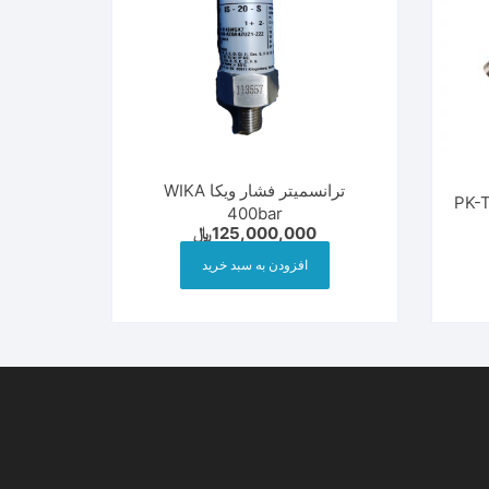
ترانسمیتر فشار ویکا WIKA
 دما PK-TS-04
400bar
125,000,000
﷼
افزودن به سبد خرید