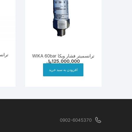
ترانسمیتر فشار ویکا WIKA 60bar
125,000,000
﷼
افزودن به سبد خرید
0902-6045370