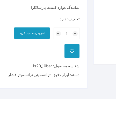
نمایندگی/وارد کننده: پارساکارا
ر
وبل
ترانسمیتر دما
تخفیف: دارد
بخاری
ترانسمیتر دما و رطوبت
ترانسمیتر
افزودن به سبد خرید
ارتفاع سنج آلتراسونیک
فشار
ویکا
ترانسمیتر دبی سنچ
WIKA
10bar
عدد
شناسه محصول:
is20_10bar
دسته:
ابزار دقیق
,
ترانسمیتر
,
ترانسمیتر فشار