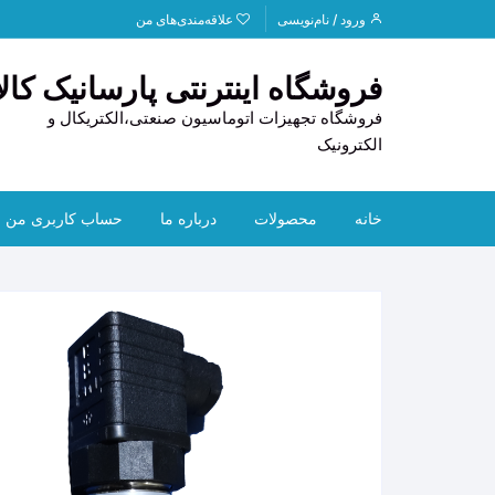
د
ورود / نام‌نویسی
علاقه‌مندی‌های من
دن
ز
فروشگاه اینترنتی پارسانیک کالا
حتوا
فروشگاه تجهیزات اتوماسیون صنعتی،الکتریکال و
الکترونیک
خانه
محصولات
درباره ما
حساب کاربری من
PLC
تماس با ما
HOFF
HMI
قوانین و مقررات
CAN
تجهیزات استوک
راهنمای خرید
ابزار دقیق
ترانس
لوازم خودرو
دیتا ل
سنسو