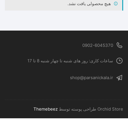
هیچ محصولی یافت نشد.
0902-6045370
ساعات کاری: روز های شنبه تا چهار شنبه 8 تا 17
shop@parsanickala.ir
‫Orchid Store طراحی پوسته توسط
Themebeez