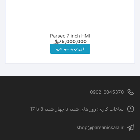
Parsec 7 inch HMI
75,000,000
﷼
افزودن به سبد خرید
0902-6045370
ساعات کاری: روز های شنبه تا چهار شنبه 8 تا 17
shop@parsanickala.ir