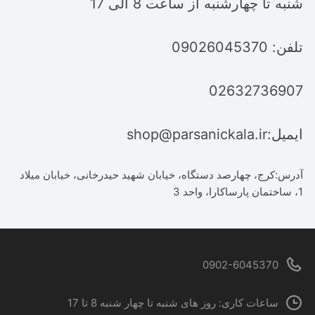
شنبه تا چهارشنبه از ساعت 8 الی 17
تلفن: 09026045370
02632736907
ایمیل:shop@parsanickala.ir
آدرس:کرج، چهارصد دستگاه، خیابان شهید حیدرخانی، خیابان میلاد
1، ساختمان پارساکارا، واحد 3
0902-6045370
ساعات کاری: روز های شنبه تا چهار شنبه 8 تا 17