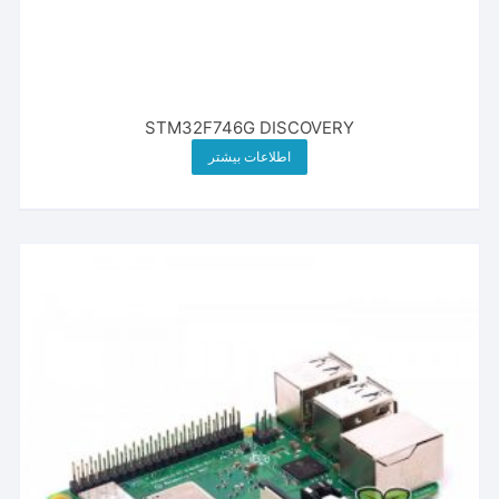
STM32F746G DISCOVERY
اطلاعات بیشتر