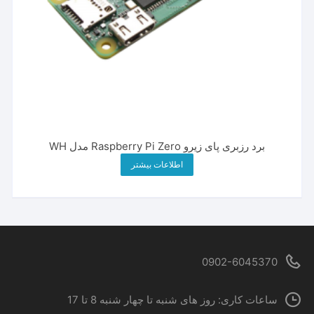
برد رزبری پای زیرو Raspberry Pi Zero مدل WH
اطلاعات بیشتر
0902-6045370
ساعات کاری: روز های شنبه تا چهار شنبه 8 تا 17