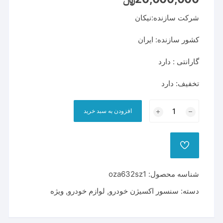
شرکت سازنده:نیکان
کشور سازنده: ایران
گارانتی : دارد
تخفیف: دارد
سنسور
افزودن به سبد خرید
اکسیژن
زیمنس
یورو
ADD
4
TO
WISHLIST
سیم
شناسه محصول:
oza632sz1
کوتاه
سوکت
دسته:
سنسور اکسیژن خودرو
,
لوازم خودرو
,
ویژه
مشکی
با