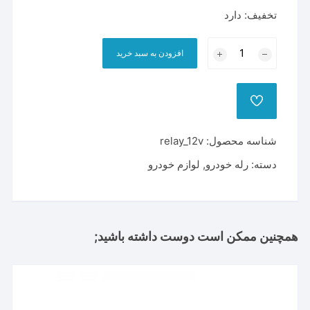
تخفیف: دارد
رله
افزودن به سبد خرید
12
ولت
خودرویی
ADD
بسته
TO
WISHLIST
50
شناسه محصول:
relay_12v
عددی
عدد
دسته:
رله خودرو
,
لوازم خودرو
همچنین ممکن است دوست داشته باشید;