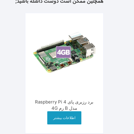
همچنین ممکن است دوست داشته باشید;
برد رزبری پای Raspberry Pi 4
مدل B رم 4G
اطلاعات بیشتر