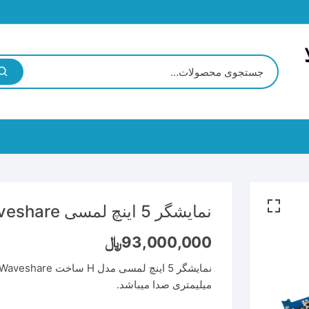
BECK
CPU
G
نمایشگر 5 اینچ لمسی Waveshare مدل H
Coupler
93,000,000
﷼
I/O Module
میتر
ترانسمیتر فشار
میلیمتری صدا میباشد.
اگر
ر اکسیژن
ترانسمیتر رطوبت