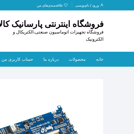
د
ورود / نام‌نویسی
علاقه‌مندی‌های من
دن
ز
فروشگاه اینترنتی پارسانیک کالا
حتوا
فروشگاه تجهیزات اتوماسیون صنعتی،الکتریکال و
الکترونیک
خانه
محصولات
درباره ما
حساب کاربری من
PLC
تماس با ما
HOFF
HMI
قوانین و مقررات
CAN
تجهیزات استوک
راهنمای خرید
ابزار دقیق
ترانس
لوازم خودرو
دیتا ل
سنسو