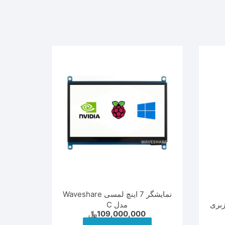
نمایشگر 7 اینچ لمسی Waveshare
سب رزبری
مدل C
109,000,000
﷼