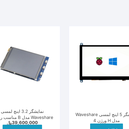
نمایشگر 3.2 اینچ لمسی
نمایشگر 5 اینچ لمسی Waveshare
Waveshare مدل B منا
مدل H ورژن 4
39,600,000
﷼
پای