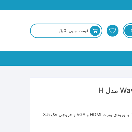
قیمت نهایی:
0
﷼
نمایشگر 5 اینچ لمسی مدل H ساخت Waveshare با ورودی پورت HDMI و VGA و خروجی جک 3.5