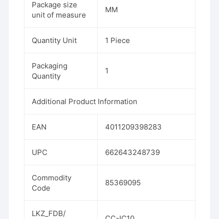
Package size
MM
unit of measure
Quantity Unit
1 Piece
Packaging
1
Quantity
Additional Product Information
EAN
4011209398283
UPC
662643248739
Commodity
85369095
Code
LKZ_FDB/
CC-IC10