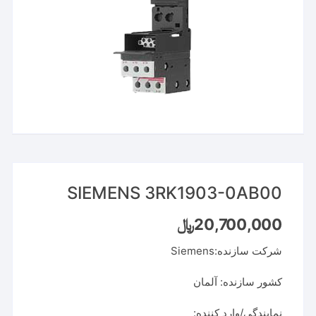
SIEMENS 3RK1903-0AB00
20,700,000
﷼
شرکت سازنده:Siemens
کشور سازنده: آلمان
نمایندگی/وارد کننده: