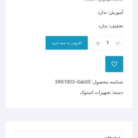
آموزش: ندارد
تخفیف: ندارد
SIEMENS
افزودن به سبد خرید
3RK1903-
0AB00
عدد
ADD
TO
WISHLIST
شناسه محصول:
3RK1903-0ab00
دسته:
تجهیزات استوک
توضیحات