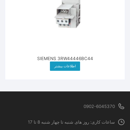
SIEMENS 3RW44446BC44
اطلاعات بیشتر
0902-6045370
ساعات کاری: روز های شنبه تا چهار شنبه 8 تا 17