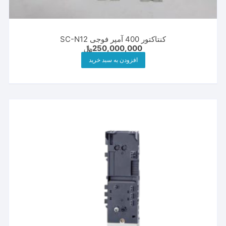
کنتاکتور 400 آمپر فوجی SC-N12
250,000,000
﷼
افزودن به سبد خرید