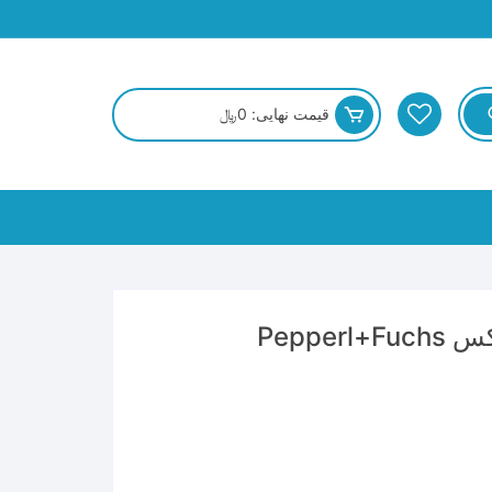
قیمت نهایی:
0
﷼
Peppe