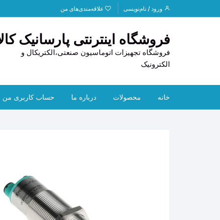
د
ورود / نام‌نویسی
علاقه‌مندی‌های من
دن
ز
فروشگاه اینترنتی پارسانیک کالا
حتوا
فروشگاه تجهیزات اتوماسیون صنعتی،الکتریکال و
الکترونیک
خانه
محصولات
درباره ما
حساب کاربری من
PLC
تماس با ما
HOFF
HMI
قوانین و مقررات
CAN
تجهیزات استوک
راهنمای خرید
ابزار دقیق
ترانس
لوازم خودرو
دیتا ل
سنسو