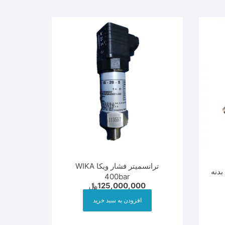
ترانسمیتر فشار ویکا WIKA
ترانسمیتر رطوبت PK-TS-03 بدنه
400bar
125,000,000
﷼
افزودن به سبد خرید