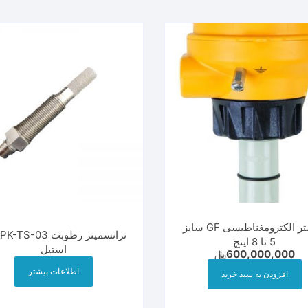
فلومتر الکترومغناطیسی GF سایز
5 تا 8 اینچ
استیل
600,000,000
﷼
اطلاعات بیشتر
افزودن به سبد خرید