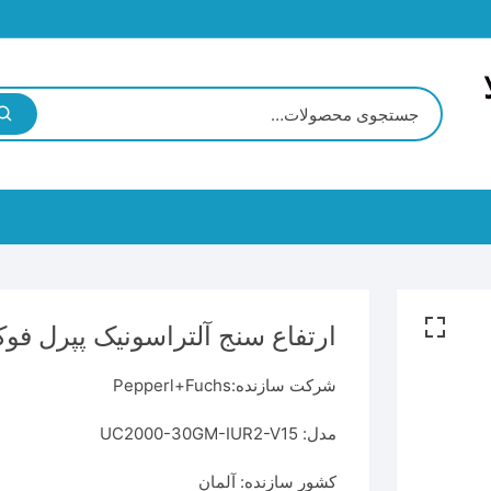
BECK
CPU
G
ارتفاع سنج آلتراسونیک پپرل فوکس rl+Fuchs
Coupler
شرکت سازنده:Pepperl+Fuchs
I/O Module
میتر
ترانسمیتر فشار
مدل: UC2000-30GM-IUR2-V15
اگر
ر اکسیژن
ترانسمیتر رطوبت
کشور سازنده: آلمان