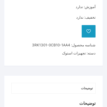
آموزش: ندارد
تخفیف: ندارد
ADD
TO
WISHLIST
شناسه محصول:
3RK1301-0CB10-1AA4
دسته:
تجهیزات استوک
توضیحات
توضیحات