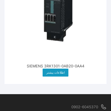
SIEMENS 3RK1301-0AB20-0AA4
اطلاعات بیشتر
0902-6045370